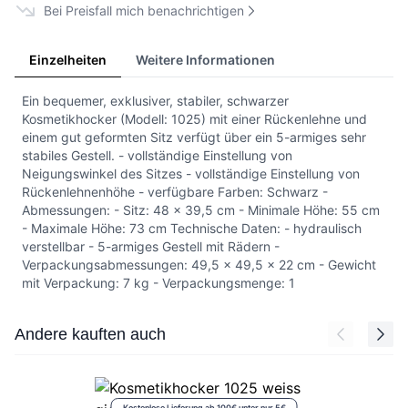
Bei Preisfall mich benachrichtigen
Einzelheiten
Weitere Informationen
Ein bequemer, exklusiver, stabiler, schwarzer
Kosmetikhocker (Modell: 1025) mit einer Rückenlehne und
einem gut geformten Sitz verfügt über ein 5-armiges sehr
stabiles Gestell. - vollständige Einstellung von
Neigungswinkel des Sitzes - vollständige Einstellung von
Rückenlehnenhöhe - verfügbare Farben: Schwarz -
Abmessungen: - Sitz: 48 x 39,5 cm - Minimale Höhe: 55 cm
- Maximale Höhe: 73 cm Technische Daten: - hydraulisch
verstellbar - 5-armiges Gestell mit Rädern -
Verpackungsabmessungen: 49,5 x 49,5 x 22 cm - Gewicht
mit Verpackung: 7 kg - Verpackungsmenge: 1
Press to skip carousel
Andere kauften auch
Kostenlose Lieferung ab 100€ unter nur 5€