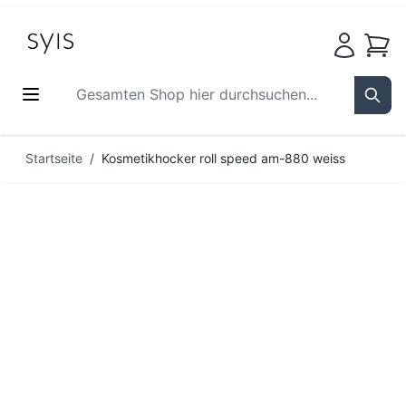
Waren
Gesamten Shop hier durchsuchen...
Sear
Zum Inhalt springen
Startseite
/
Kosmetikhocker roll speed am-880 weiss