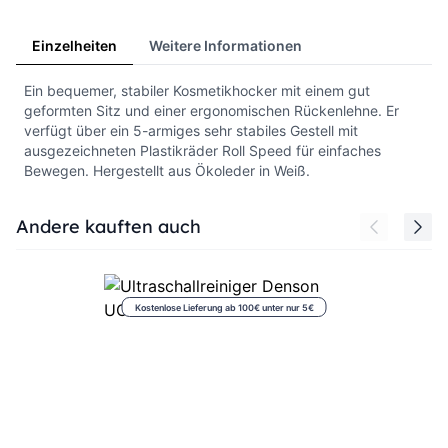
Einzelheiten
Weitere Informationen
Ein bequemer, stabiler Kosmetikhocker mit einem gut
geformten Sitz und einer ergonomischen Rückenlehne. Er
verfügt über ein 5-armiges sehr stabiles Gestell mit
ausgezeichneten Plastikräder Roll Speed für einfaches
Bewegen. Hergestellt aus Ökoleder in Weiß.
Press to skip carousel
Andere kauften auch
Kostenlose Lieferung ab 100€ unter nur 5€