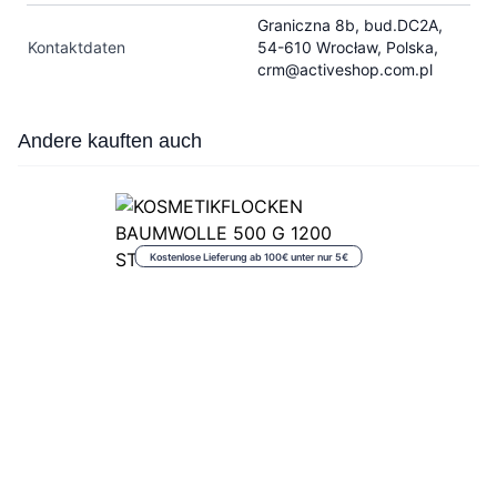
Graniczna 8b, bud.DC2A,
Kontaktdaten
54-610 Wrocław, Polska,
crm@activeshop.com.pl
Press to skip carousel
Andere kauften auch
Kostenlose Lieferung ab 100€ unter nur 5€