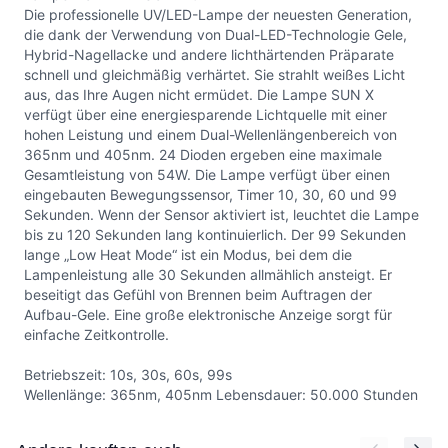
Die professionelle UV/LED-Lampe der neuesten Generation,
die dank der Verwendung von Dual-LED-Technologie Gele,
Hybrid-Nagellacke und andere lichthärtenden Präparate
schnell und gleichmäßig verhärtet. Sie strahlt weißes Licht
aus, das Ihre Augen nicht ermüdet. Die Lampe SUN X
verfügt über eine energiesparende Lichtquelle mit einer
hohen Leistung und einem Dual-Wellenlängenbereich von
365nm und 405nm. 24 Dioden ergeben eine maximale
Gesamtleistung von 54W. Die Lampe verfügt über einen
eingebauten Bewegungssensor, Timer 10, 30, 60 und 99
Sekunden. Wenn der Sensor aktiviert ist, leuchtet die Lampe
bis zu 120 Sekunden lang kontinuierlich. Der 99 Sekunden
lange „Low Heat Mode“ ist ein Modus, bei dem die
Lampenleistung alle 30 Sekunden allmählich ansteigt. Er
beseitigt das Gefühl von Brennen beim Auftragen der
Aufbau-Gele. Eine große elektronische Anzeige sorgt für
einfache Zeitkontrolle.
Betriebszeit: 10s, 30s, 60s, 99s
Wellenlänge: 365nm, 405nm Lebensdauer: 50.000 Stunden
Press to skip carousel