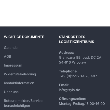
WICHTIGE DOKUMENTE
STANDORT DES
LOGISTIKZENTRUMS
Garantie
Address:
AGB
Graniczna 8B, bud. DC 2A
54-610 Wrocław
Impressum
Telephone:
Widerrufsbelehrung
+49 (0)1522 14 78 407
Kontaktinformation
Email:
info@syis.de
Über uns
Öffnungszeiten:
Retoure melden/Service
Montag-Freitag/ 8:00-16:00
benachrichtigen