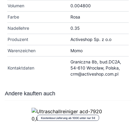
Volumen
0.004800
Farbe
Rosa
Nadellehre
0.35
Produzent
Activeshop Sp. z o.o
Warenzeichen
Momo
Graniczna 8b, bud.DC2A,
Kontaktdaten
54-610 Wrocław, Polska,
crm@activeshop.com.pl
Press to skip carousel
Andere kauften auch
Kostenlose Lieferung ab 100€ unter nur 5€