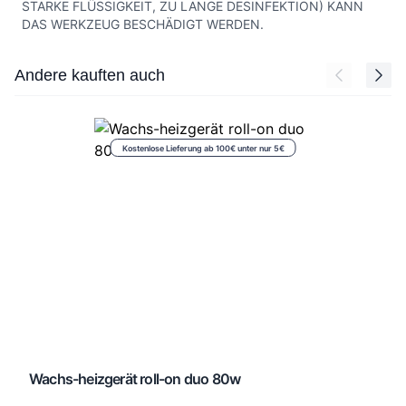
STARKE FLÜSSIGKEIT, ZU LANGE DESINFEKTION) KANN
DAS WERKZEUG BESCHÄDIGT WERDEN.
Press to skip carousel
Andere kauften auch
Kostenlose Lieferung ab 100€ unter nur 5€
Wachs-heizgerät roll-on duo 80w