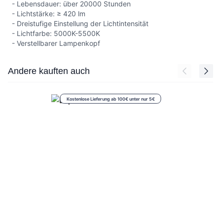
- Lebensdauer: über 20000 Stunden
- Lichtstärke: ≥ 420 lm
- Dreistufige Einstellung der Lichtintensität
- Lichtfarbe: 5000K-5500K
- Verstellbarer Lampenkopf
Press to skip carousel
Andere kauften auch
Kostenlose Lieferung ab 100€ unter nur 5€