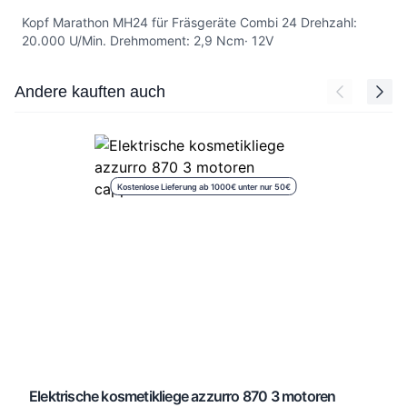
Kopf Marathon MH24 für Fräsgeräte Combi 24 Drehzahl:
20.000 U/Min. Drehmoment: 2,9 Ncm· 12V
Press to skip carousel
Andere kauften auch
Kostenlose Lieferung ab 1000€ unter nur 50€
Elektrische kosmetikliege azzurro 870 3 motoren