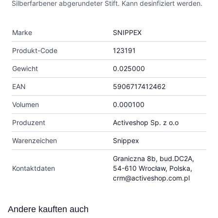
Silberfarbener abgerundeter Stift. Kann desinfiziert werden.
Marke
SNIPPEX
Produkt-Code
123191
Gewicht
0.025000
EAN
5906717412462
Volumen
0.000100
Produzent
Activeshop Sp. z o.o
Warenzeichen
Snippex
Graniczna 8b, bud.DC2A,
Kontaktdaten
54-610 Wrocław, Polska,
crm@activeshop.com.pl
Press to skip carousel
Andere kauften auch