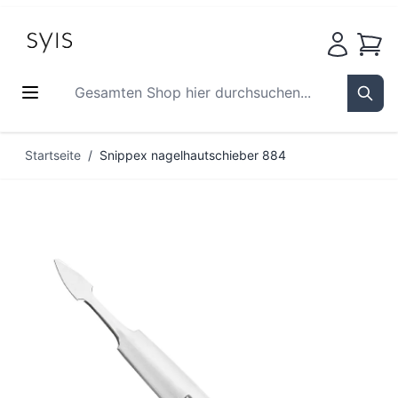
Waren
Gesamten Shop hier durchsuchen...
Sear
Zum Inhalt springen
Startseite
/
Snippex nagelhautschieber 884