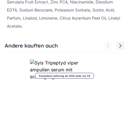
Serrulata Fruit Extract, Zinc PCA, Niacinamide, Disodium
EDTA, Sodium Benzoate, Potassium Sorbate, Sorbic Acid,
Parfum, Linalool, Limonene, Citrus Aurantium Peel Oil, Linalyl
Acetate.
Press to skip carousel
Andere kauften auch
Kostenlose Lieferung ab 100€ unter nur 5€