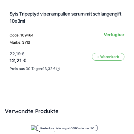
Syis Tripeptyd viper ampullen serum mit schlangengift
10x3ml
Verfügbar
Code: 109464
Marke: SYIS
22,19 €
+ Warenkorb
12,21 €
Preis aus 30 Tagen:
13,32 €
Press to skip carousel
Verwandte Produkte
Kostenlose Lieferung ab 100€ unter nur 5€