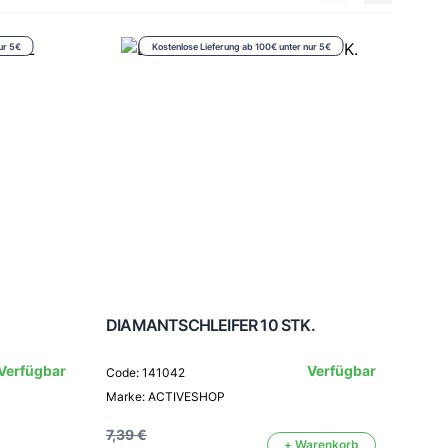
ur 5€
Kostenlose Lieferung ab 100€ unter nur 5€
DIAMANTSCHLEIFER 10 STK.
Clea
Verfügbar
Verfügbar
Code: 141042
Marke: ACTIVESHOP
Code
Mark
7,39 €
+ Warenkorb