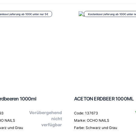
enlose Lieferung ab 100€ unter nur 5€
Kostenlose Lieferung ab 100€ unter n
erdbeeren 1000ml
ACETON ERDBEER 1000ML
Vorübergehend
93
Code: 137673
nicht
HO NAILS
Marke: OCHO NAILS
verfügbar
warz und Grau
Farbe: Schwarz und Grau