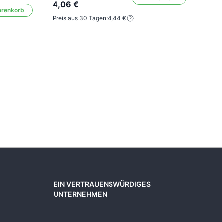
Farbe
4,06 €
arenkorb
Preis aus 30 Tagen:
4,44 €
7,39
4,0
Preis
EIN VERTRAUENSWÜRDIGES
UNTERNEHMEN