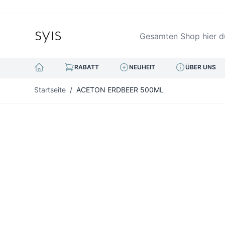
Gesamten Shop hier durc
RABATT
NEUHEIT
ÜBER UNS
Zum Inhalt springen
Startseite
/
ACETON ERDBEER 500ML