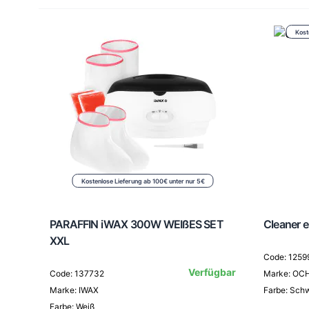
Kost
Kostenlose Lieferung ab 100€ unter nur 5€
PARAFFIN iWAX 300W WEIßES SET
Cleaner 
XXL
Code: 1259
Verfügbar
Code: 137732
Marke: OC
Marke: IWAX
Farbe: Sch
Farbe: Weiß