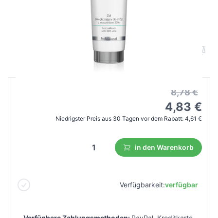
APIS Api-Podo Fußerweichungsgel mit
Harnstoff 30% 100ml
B2B Preis
Endverbraucherpreis
8,78 €
4,83 €
Niedrigster Preis aus 30 Tagen vor dem Rabatt:
4,61 €
in den Warenkorb
Verfügbarkeit:
verfügbar
Verfügbare Zahlungsmethoden:
PayPal, Kreditkarte,