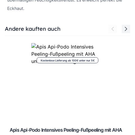
Eckhaut.
Press to skip carousel
Andere kauften auch
Kostenlose Lieferung ab 100€ unter nur 5€
Apis Api-Podo Intensives Peeling-Fußpeeling mit AHA