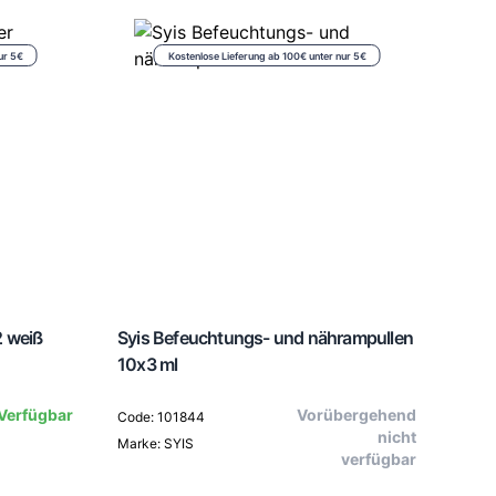
ur 5€
Kostenlose Lieferung ab 100€ unter nur 5€
2 weiß
Syis Befeuchtungs- und nährampullen
Syis
10x3 ml
10x3
Verfügbar
Vorübergehend
Code: 101844
nicht
Marke: SYIS
Code
verfügbar
Marke