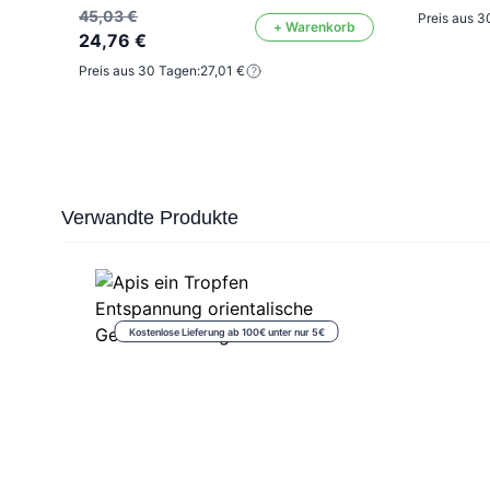
45,03 €
Preis aus 3
+ Warenkorb
24,76 €
Preis aus 30 Tagen:
27,01 €
Press to skip carousel
Verwandte Produkte
Kostenlose Lieferung ab 100€ unter nur 5€