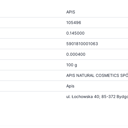
APIS
105496
0.145000
5901810001063
0.000400
100 g
APIS NATURAL COSMETICS SP
Apis
ul. Łochowska 40; 85-372 Bydgo