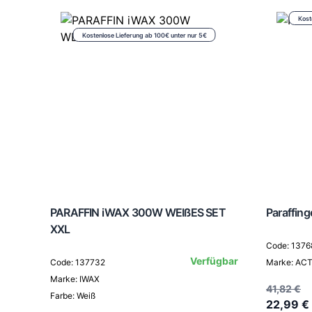
Kost
Kostenlose Lieferung ab 100€ unter nur 5€
PARAFFIN iWAX 300W WEIßES SET
Paraffin
XXL
Code: 1376
Verfügbar
Code: 137732
Marke: AC
Marke: IWAX
41,82 €
Farbe: Weiß
22,99 €