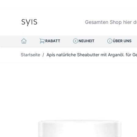
Gesamten Shop hier durc
RABATT
NEUHEIT
ÜBER UNS
Zum Inhalt springen
Startseite
/
Apis natürliche Sheabutter mit Arganöl. für