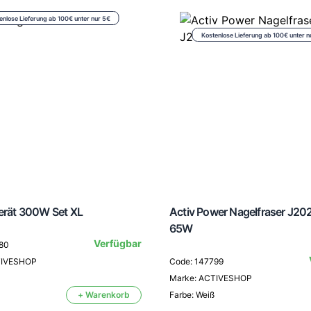
enlose Lieferung ab 100€ unter nur 5€
Kostenlose Lieferung ab 100€ unter n
gerät 300W Set XL
Activ Power Nagelfraser J20
65W
Verfügbar
80
TIVESHOP
Code: 147799
Marke: ACTIVESHOP
+ Warenkorb
Farbe: Weiß