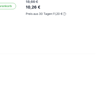
18,66 €
arenkorb
10,26 €
18,6
Preis aus 30 Tagen:
11,20 €
10,
Preis