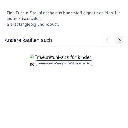
Eine Friseur-Sprühflasche aus Kunststoff eignet sich ideal für
jeden Friseursalon.
Sie ist langlebig und robust.
Press to skip carousel
Andere kauften auch
Kostenlose Lieferung ab 100€ unter nur 5€