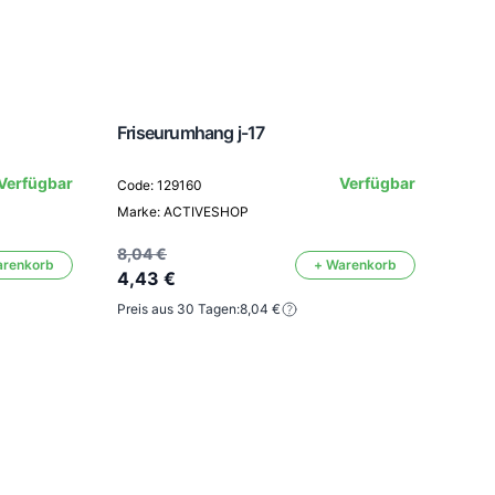
Friseurumhang j-17
Verfügbar
Verfügbar
Code: 129160
Fris
Marke: ACTIVESHOP
Code
8,04 €
arenkorb
+ Warenkorb
4,43 €
Mark
Preis aus 30 Tagen:
8,04 €
8,04
4,4
Preis