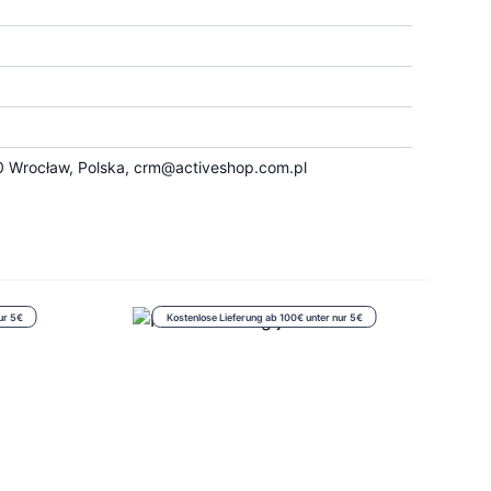
 Wrocław, Polska,
crm@activeshop.com.pl
ur 5€
Kostenlose Lieferung ab 100€ unter nur 5€