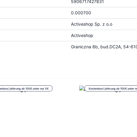
5906717427831
0.000700
Activeshop Sp. z o.o
Activeshop
Graniczna 8b, bud.DC2A, 54-610
enlose Lieferung ab 100€ unter nur 5€
Kostenlose Lieferung ab 100€ unter n