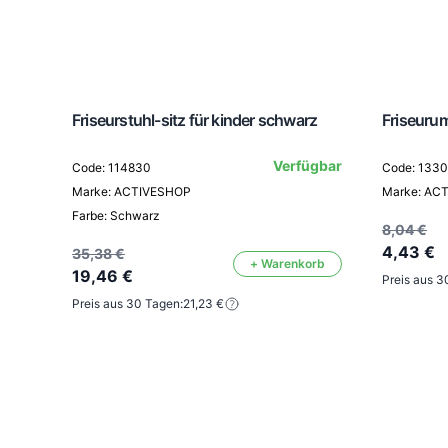
Friseurstuhl-sitz für kinder schwarz
Friseuru
Verfügbar
Code: 114830
Code: 133
Marke: ACTIVESHOP
Marke: AC
Farbe: Schwarz
8,04 €
4,43 €
35,38 €
+ Warenkorb
19,46 €
Preis aus 3
Preis aus 30 Tagen:
21,23 €