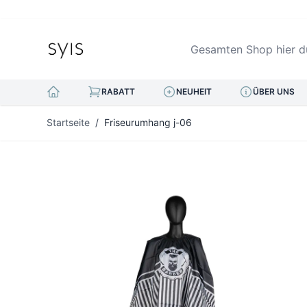
Gesamten Shop hier durc
RABATT
NEUHEIT
ÜBER UNS
Zum Inhalt springen
Startseite
/
Friseurumhang j-06