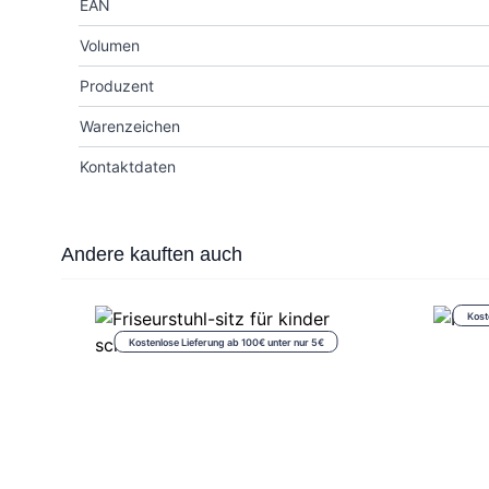
EAN
Volumen
Produzent
Warenzeichen
Kontaktdaten
Press to skip carousel
Andere kauften auch
Kost
Kostenlose Lieferung ab 100€ unter nur 5€