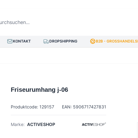
hsuchen...
KONTAKT
DROPSHIPPING
B2B - GROSSHANDELSP
Friseurumhang j-06
Produktcode: 129157
EAN: 5906717427831
Marke:
ACTIVESHOP