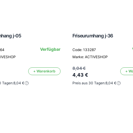
mhang j-05
Friseurumhang j-36
Verfügbar
064
Code: 133287
TIVESHOP
Marke: ACTIVESHOP
8,04 €
+ Warenkorb
+ W
4,43 €
0 Tagen:
8,04 €
Preis aus 30 Tagen:
8,04 €