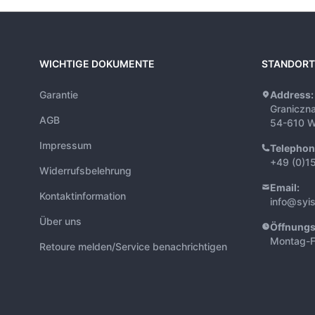
WICHTIGE DOKUMENTE
STANDORT
Garantie
Address:
Graniczn
AGB
54-610 W
Impressum
Telephon
+49 (0)1
Widerrufsbelehrung
Email:
Kontaktinformation
info@syi
Über uns
Öffnungs
Montag-F
Retoure melden/Service benachrichtigen