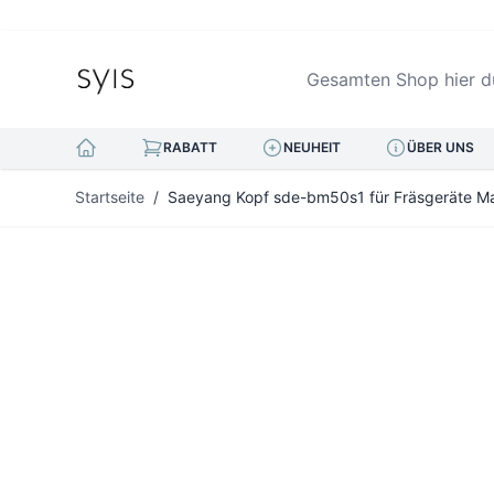
Gesamten Shop hier durc
RABATT
NEUHEIT
ÜBER UNS
Zum Inhalt springen
Startseite
/
Saeyang Kopf sde-bm50s1 für Fräsgeräte Ma