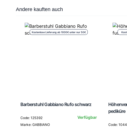
Press to skip carousel
Andere kauften auch
Kostenlose Lieferung ab 1000€ unter nur 50€
Kost
Barberstuhl Gabbiano Rufo schwarz
Höhenver
pediküre
Verfügbar
Code: 125392
Marke: GABBIANO
Code: 104