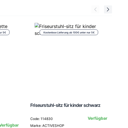
ur 5€
Kostenlose Lieferung ab 100€ unter nur 5€
Friseurstuhl-sitz für kinder schwarz
FRO
Verfügbar
Code: 114830
Verfügbar
Marke: ACTIVESHOP
Code