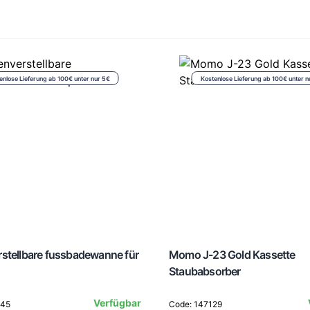
enlose Lieferung ab 100€ unter nur 5€
Kostenlose Lieferung ab 100€ unter n
stellbare fussbadewanne für
Momo J-23 Gold Kassette
Staubabsorber
Verfügbar
445
Code: 147129