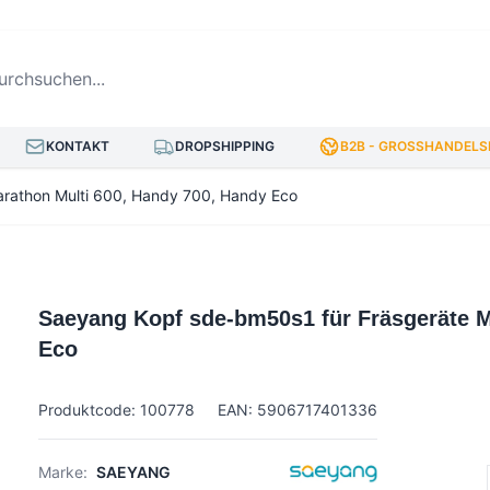
hsuchen...
KONTAKT
DROPSHIPPING
B2B - GROSSHANDELSP
rathon Multi 600, Handy 700, Handy Eco
Saeyang Kopf sde-bm50s1 für Fräsgeräte M
Eco
Produktcode: 100778
EAN: 5906717401336
Marke:
SAEYANG