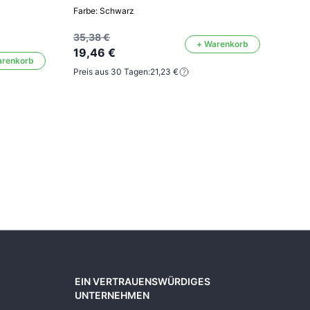
Farbe: Schwarz
Mark
Farbe
35,38 €
+ Warenkorb
19,46 €
arenkorb
Preis aus 30 Tagen:
21,23 €
17,0
9,3
Preis
EIN VERTRAUENSWÜRDIGES
UNTERNEHMEN