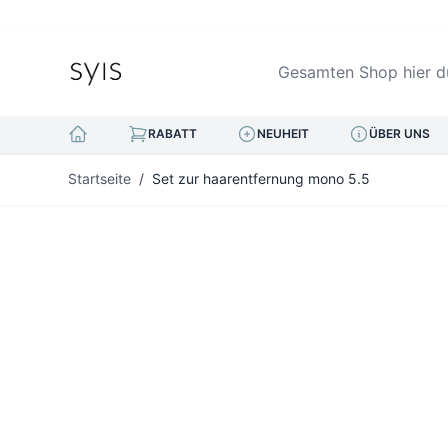
Gesamten Shop hier durc
RABATT
NEUHEIT
ÜBER UNS
Zum Inhalt springen
Startseite
/
Set zur haarentfernung mono 5.5