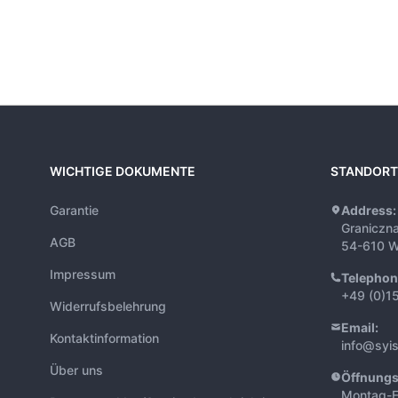
WICHTIGE DOKUMENTE
STANDORT
Garantie
Address:
Graniczn
AGB
54-610 W
Impressum
Telephon
+49 (0)1
Widerrufsbelehrung
Email:
Kontaktinformation
info@syi
Über uns
Öffnungs
Montag-F