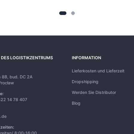
 DES LOGISTIKZENTRUMS
INFORMATION
Lieferkosten und Lieferzeit
a 8B, bud. DC 2A
Dropshipping
rocław
Werden Sie Distributor
e:
522 14 78 407
Blog
s.de
zeiten:
reitag/ 8:00-16:00