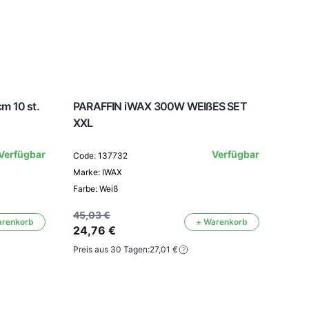
m 10 st.
PARAFFIN iWAX 300W WEIßES SET
Para
XXL
Verfügbar
Verfügbar
Code: 137732
Code
Marke: IWAX
Mark
Farbe: Weiß
45,03 €
arenkorb
+ Warenkorb
41,8
24,76 €
22,
Preis aus 30 Tagen:
27,01 €
Preis