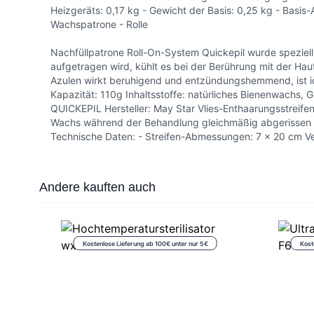
Heizgeräts: 0,17 kg - Gewicht der Basis: 0,25 kg - B
Wachspatrone - Rolle
Nachfüllpatrone Roll-On-System Quickepil wurde speziell
aufgetragen wird, kühlt es bei der Berührung mit der Hau
Azulen wirkt beruhigend und entzündungshemmend, ist id
Kapazität: 110g Inhaltsstoffe: natürliches Bienenwachs, Gl
QUICKEPIL Hersteller: May Star Vlies-Enthaarungsstreifen
Wachs während der Behandlung gleichmäßig abgerissen 
Technische Daten: - Streifen-Abmessungen: 7 x 20 cm V
Press to skip carousel
Andere kauften auch
Kostenlose Lieferung ab 100€ unter nur 5€
Kost