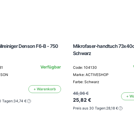
llreiniger Denson F6-B - 750
Mikrofaser-handtuch 73x40c
Schwarz
Verfügbar
81
Code: 104130
NSON
Marke: ACTIVESHOP
Farbe: Schwarz
+ Warenkorb
46,96 €
+ W
25,82 €
0 Tagen:
34,74 €
Preis aus 30 Tagen:
28,18 €