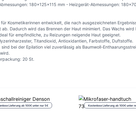
asis-Abmessungen: 180x125x115 mm - Heizgerät-Abmessungen: 180x
 für Kosmetikerinnen entwickelt, die nach ausgezeichneten Ergebnis
t ab. Dadurch wird das Brennen der Haut minimiert. Das Wachs wird l
eal für empfindliche, zu Reizungen neigende Haut geeignet.
yzerinharzester, Titandioxid, Antioxidantien, Farbstoffe, Duftstoffe.
 sind bei der Epilation viel zuverlässig als Baumwoll-Enthaarungsstr
wird.
erpackung: 20 St.
enlose Lieferung ab 100€ unter nur 5€
Kostenlose Lieferung ab 100€ unter n