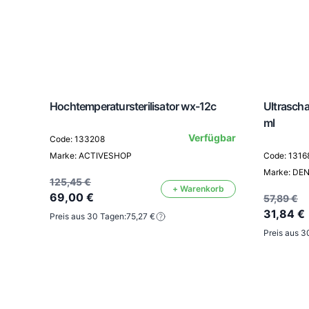
Hochtemperatursterilisator wx-12c
Ultrascha
ml
Verfügbar
Code: 133208
Marke: ACTIVESHOP
Code: 1316
Marke: DE
125,45 €
+ Warenkorb
69,00 €
57,89 €
31,84 €
Preis aus 30 Tagen:
75,27 €
Preis aus 3