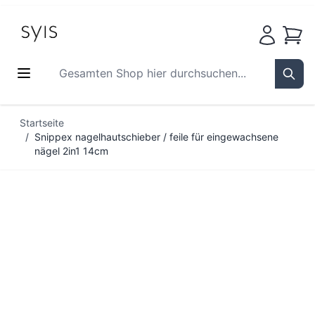
Waren
Gesamten Shop hier durchsuchen...
Sear
Zum Inhalt springen
Startseite
/
Snippex nagelhautschieber / feile für eingewachsene
nägel 2in1 14cm