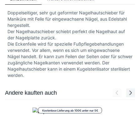
Doppelseitiger, sehr gut geformter Nagelhautschieber für
Maniküre mit Feile für eingewachsene Nägel, aus Edelstahl
hergestellt.
Der Nagelhautschieber schiebt perfekt die Nagelhaut auf
der Nagelplatte zurück.
Die Eckenfeile wird für spezielle Fußpflegebehandlungen
verwendet. Vor allem, wenn es sich um eingewachsene
Nägel handelt. Er kann zum Feilen der Seiten oder für schwer
zugängliche Nagelkanten verwendet werden. Der
Nagelhautschieber kann in einem Kugelsterilisator sterilisiert
werden.
Press to skip carousel
Andere kauften auch
Kostenlose Lieferung ab 100€ unter nur 5€