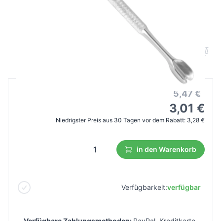
Snippex nagelhautschieber / feile für
eingewachsene nägel 2in1 14cm
B2B Preis
Endverbraucherpreis
5,47 €
3,01 €
Niedrigster Preis aus 30 Tagen vor dem Rabatt:
3,28 €
in den Warenkorb
Verfügbarkeit:
verfügbar
Verfügbare Zahlungsmethoden:
PayPal, Kreditkarte,