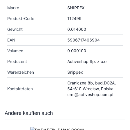
Marke
SNIPPEX
Produkt-Code
112499
Gewicht
0.014000
EAN
5906717406904
Volumen
0.000100
Produzent
Activeshop Sp. z o.o
Warenzeichen
Snippex
Graniczna 8b, bud.DC2A,
Kontaktdaten
54-610 Wrocław, Polska,
crm@activeshop.com.pl
Press to skip carousel
Andere kauften auch