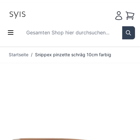
Waren
Gesamten Shop hier durchsuchen...
Sear
Zum Inhalt springen
Startseite
/
Snippex pinzette schräg 10cm farbig