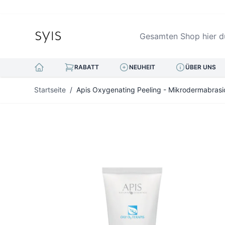
Gesamten Shop hier durc
RABATT
NEUHEIT
ÜBER UNS
Zum Inhalt springen
Startseite
/
Apis Oxygenating Peeling - Mikrodermabrasi