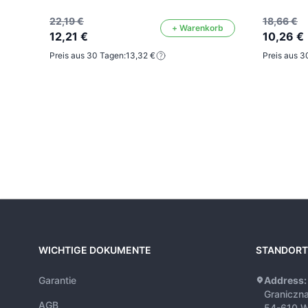
22,19 €
18,66 €
+ Warenkorb
12,21 €
10,26 €
Preis aus 30 Tagen:
13,32 €
Preis aus 3
WICHTIGE DOKUMENTE
STANDORT
Garantie
Address:
Graniczn
AGB
54-610 W