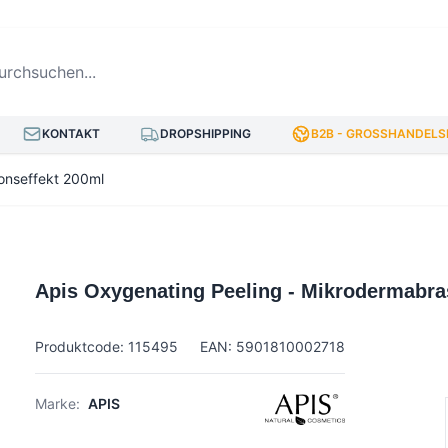
hsuchen...
KONTAKT
DROPSHIPPING
B2B - GROSSHANDELSP
onseffekt 200ml
Apis Oxygenating Peeling - Mikrodermabra
Produktcode: 115495
EAN: 5901810002718
Marke:
APIS