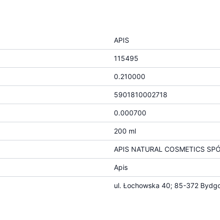
APIS
115495
0.210000
5901810002718
0.000700
200 ml
APIS NATURAL COSMETICS SP
Apis
ul. Łochowska 40; 85-372 Bydgo