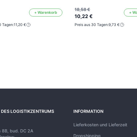
18,58 €
+ Warenkorb
+ W
10,22 €
0 Tagen:
11,20 €
Preis aus 30 Tagen:
9,73 €
 DES LOGISTIKZENTRUMS
INFORMATION
Lieferkosten und Lieferzeit
a 8B, bud. DC 2A
Dropshipping
rocław