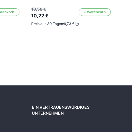
200
18,58 €
arenkorb
+ Warenkorb
10,22 €
Code
Marke
Preis aus 30 Tagen:
9,73 €
18,5
10,
Preis
EIN VERTRAUENSWÜRDIGES
UNTERNEHMEN