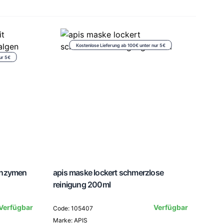
Kostenlose Lieferung ab 100€ unter nur 5€
ur 5€
enzymen
apis maske lockert schmerzlose
reinigung 200ml
apis
Verfügbar
Verfügbar
Code: 105407
Lein
Marke: APIS