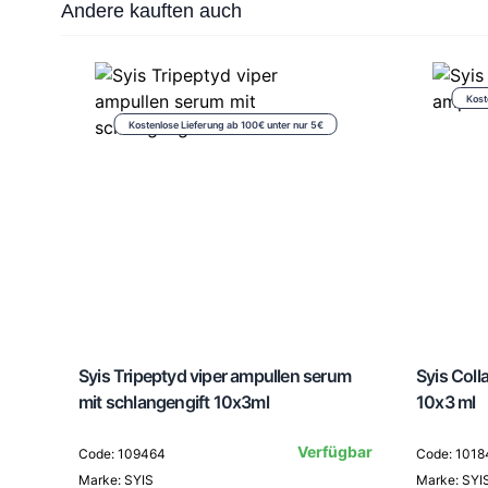
Press to skip carousel
Andere kauften auch
Kost
Kostenlose Lieferung ab 100€ unter nur 5€
Syis Tripeptyd viper ampullen serum
Syis Col
mit schlangengift 10x3ml
10x3 ml
Verfügbar
Code: 109464
Code: 1018
Marke: SYIS
Marke: SYI